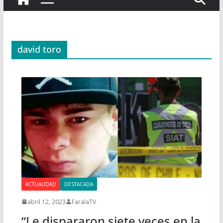
david toro
ACTUALIDAD
DESTACADA
abril 12, 2023
FaralaTV
“Le dispararon siete veces en la