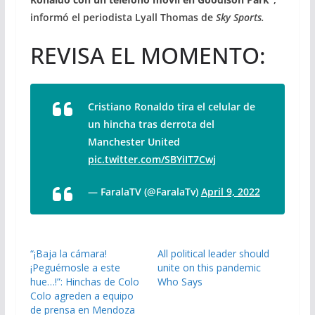
informó el periodista Lyall Thomas de
Sky Sports.
REVISA EL MOMENTO:
Cristiano Ronaldo tira el celular de
un hincha tras derrota del
Manchester United
pic.twitter.com/SBYiIT7Cwj
— FaralaTV (@FaralaTv)
April 9, 2022
“¡Baja la cámara!
All political leader should
¡Peguémosle a este
unite on this pandemic
hue…!”: Hinchas de Colo
Who Says
Colo agreden a equipo
de prensa en Mendoza