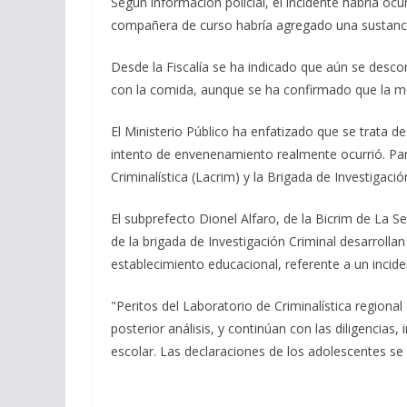
Según información policial, el incidente habría o
compañera de curso habría agregado una sustancia
Desde la Fiscalía se ha indicado que aún se desc
con la comida, aunque se ha confirmado que la m
El Ministerio Público ha enfatizado que se trata d
intento de envenenamiento realmente ocurrió. Para
Criminalística (Lacrim) y la Brigada de Investigación
El subprefecto Dionel Alfaro, de la Bicrim de La Se
de la brigada de Investigación Criminal desarrollan 
establecimiento educacional, referente a un incid
"Peritos del Laboratorio de Criminalística regiona
posterior análisis, y continúan con las diligencia
escolar. Las declaraciones de los adolescentes se