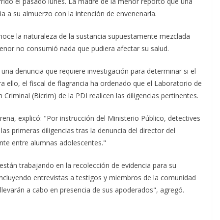
currido el pasado lunes. La madre de la menor reportó que una
 a su almuerzo con la intención de envenenarla.
onoce la naturaleza de la sustancia supuestamente mezclada
enor no consumió nada que pudiera afectar su salud.
e una denuncia que requiere investigación para determinar si el
 ello, el fiscal de flagrancia ha ordenado que el Laboratorio de
 Criminal (Bicrim) de la PDI realicen las diligencias pertinentes.
rena, explicó: "Por instrucción del Ministerio Público, detectives
las primeras diligencias tras la denuncia del director del
ente entre alumnas adolescentes."
l están trabajando en la recolección de evidencia para su
s, incluyendo entrevistas a testigos y miembros de la comunidad
 llevarán a cabo en presencia de sus apoderados", agregó.