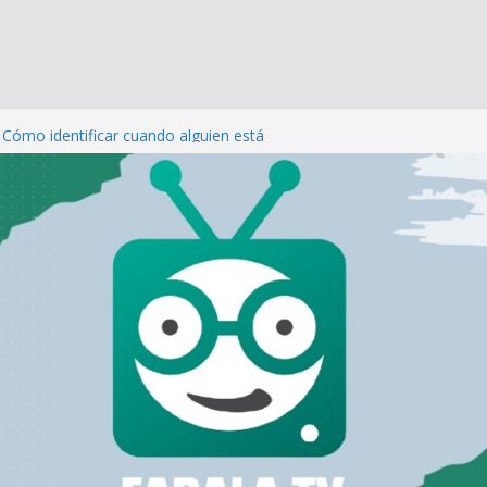
ta Andrés Caniulef a los 48 años
: Cómo identificar cuando alguien está
uicidio
día de los enamorados: Cómo San Valentín
amente a quien está sin pareja
memos las uñas?
te: Cuando el dolor emocional se disfraza