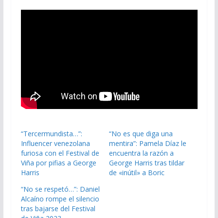
“Tercermundista…”:
“No es que diga una
Influencer venezolana
mentira”: Pamela Díaz le
furiosa con el Festival de
encuentra la razón a
Viña por pifias a George
George Harris tras tildar
Harris
de «inútil» a Boric
“No se respetó…”: Daniel
Alcaíno rompe el silencio
tras bajarse del Festival