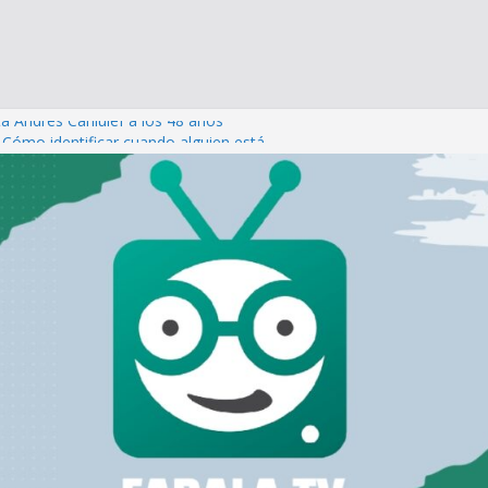
ta Andrés Caniulef a los 48 años
: Cómo identificar cuando alguien está
uicidio
día de los enamorados: Cómo San Valentín
amente a quien está sin pareja
memos las uñas?
te: Cuando el dolor emocional se disfraza