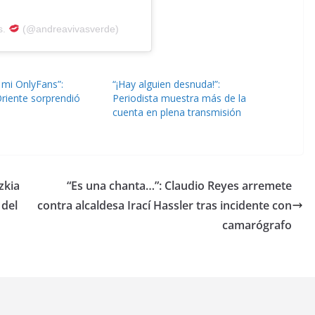
s.
(@andreavivasverde)
 mi OnlyFans”:
“¡Hay alguien desnuda!”:
Oriente sorprendió
Periodista muestra más de la
cuenta en plena transmisión
zkia
“Es una chanta…”: Claudio Reyes arremete
 del
contra alcaldesa Irací Hassler tras incidente con
camarógrafo