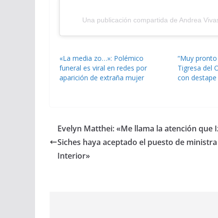
Una publicación compartida de Andrea Viva
«La media zo…»: Polémico
“Muy pronto
funeral es viral en redes por
Tigresa del 
aparición de extraña mujer
con destape
Evelyn Matthei: «Me llama la atención que I
Siches haya aceptado el puesto de ministra
Interior»