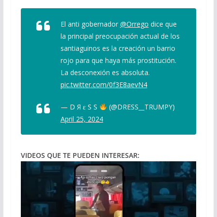
El anti gobernador
@Orrego
dice que
la principal preocupación actual de los
santiaguinos es la creación un barrio
rojo para que haya más prostitución.
La desconexión es absoluta.
pic.twitter.com/0f3E8aevN4
— D Я ɛ S S
(@DRESS__TRUMPY)
April 25, 2024
VIDEOS QUE TE PUEDEN INTERESAR: