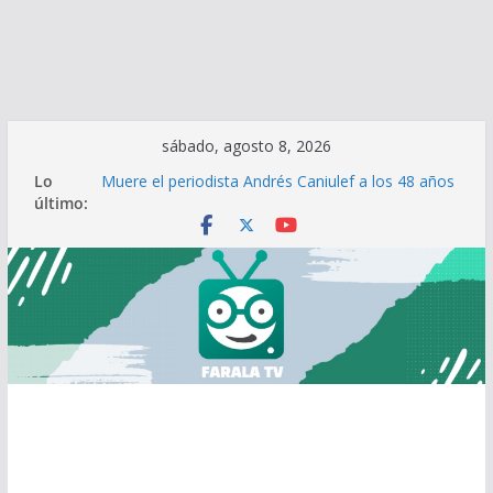
Saltar
sábado, agosto 8, 2026
al
Lo
Muere el periodista Andrés Caniulef a los 48 años
contenido
último:
Señales de alerta: Cómo identificar cuando
alguien está considerando el suicidio
La otra cara del día de los enamorados: Cómo
San Valentín afecta psicológicamente a quien está
sin pareja
¿Por qué nos comemos las uñas?
Depresión Sonriente: Cuando el dolor emocional
se disfraza de normalidad