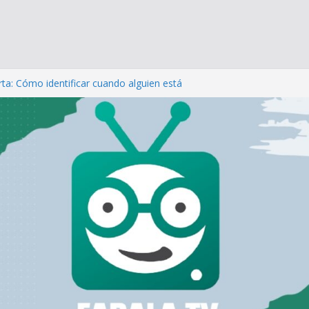
dista Andrés Caniulef a los 48 años
rta: Cómo identificar cuando alguien está
l suicidio
el día de los enamorados: Cómo San Valentín
gicamente a quien está sin pareja
comemos las uñas?
iente: Cuando el dolor emocional se disfraza