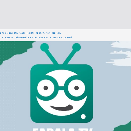
ta Andrés Caniulef a los 48 años
: Cómo identificar cuando alguien está
uicidio
 día de los enamorados: Cómo San Valentín
amente a quien está sin pareja
memos las uñas?
nte: Cuando el dolor emocional se disfraza