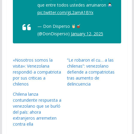
que entre todos ustedes arruinaron
pic.twitter.com/gL2amA1BYx
— Don Disperso
(@DonDisperso)
January 12, 2025
«Nosotros somos la
“Le robaron el cu… a las
visita»: Venezolana
chilenas”: venezolano
respondió a compatriota
defiende a compatriotas
por sus criticas a
tras aumento de
chilenos
delincuencia
Chilena lanza
contundente respuesta a
venezolano que se burló
del país: ahora
extranjeros arremeten
contra ella