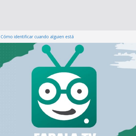
ta Andrés Caniulef a los 48 años
: Cómo identificar cuando alguien está
uicidio
día de los enamorados: Cómo San Valentín
amente a quien está sin pareja
memos las uñas?
te: Cuando el dolor emocional se disfraza