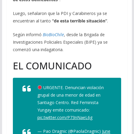
Luego, señalaron que la PDI y Carabineros ya se
encuentran al tanto
“de esta terrible situación”
.
Según informó
BioBioChile
, desde la Brigada de
Investigaciones Policiales Especiales (BIPE) ya se
comenzó una indagatoria.
EL COMUNICADO
URGENTE. Denuncian violación
grupal de una menor de edad en
Santiago Centro. Red Feminista
Yungay emite comunicado:
pic.twitter.com/P73nNaeL6g
— Pao Dragnic (@PaolaDragnic)
June